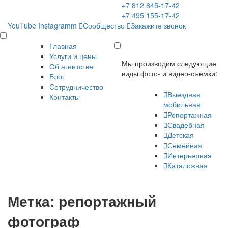
+7 812 645-17-42
+7 495 155-17-42
YouTube
Instagramm

Сообщество

Закажите звонок
Главная
Услуги и цены
Мы производим следующие
Об агентстве
виды фото- и видео-съемки:
Блог
Сотрудничество

Выездная
Контакты
мобильная

Репортажная

Свадебная

Детская

Семейная

Интерьерная

Каталожная
Метка: репортажный
фотограф