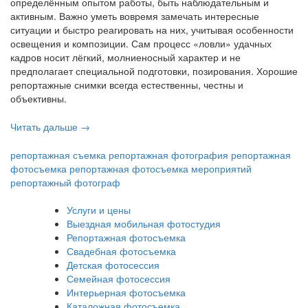
определённым опытом работы, быть наблюдательным и
активным. Важно уметь вовремя замечать интересные
ситуации и быстро реагировать на них, учитывая особенности
освещения и композиции. Сам процесс «ловли» удачных
кадров носит лёгкий, молниеносный характер и не
предполагает специальной подготовки, позирования. Хорошие
репортажные снимки всегда естественны, честны и
объективны.
Читать дальше
«Репортажная
→
фотосъемка
вашего
репортажная съемка
репортажная фотография
репортажная
события»
фотосъемка
репортажная фотосъемка мероприятий
репортажный фотограф
Услуги и цены
Выездная мобильная фотостудия
Репортажная фотосъемка
Свадебная фотосъемка
Детская фотосессия
Семейная фотосессия
Интерьерная фотосъемка
Каталожная фотосъемка