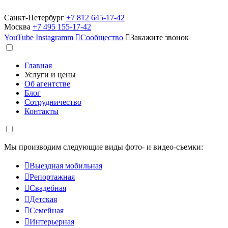
Санкт-Петербург
+7 812 645-17-42
Москва
+7 495 155-17-42
YouTube
Instagramm

Сообщество

Закажите звонок
Главная
Услуги и цены
Об агентстве
Блог
Сотрудничество
Контакты
Мы производим следующие виды фото- и видео-съемки:

Выездная мобильная

Репортажная

Свадебная

Детская

Семейная

Интерьерная