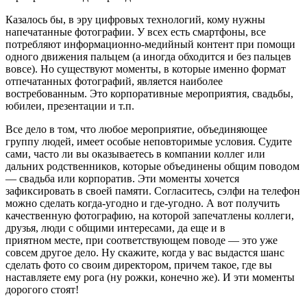
Казалось бы, в эру цифровых технологий, кому нужны
напечатанные фотографии. У всех есть смартфоны, все
потребляют информационно-медийный контент при помощи
одного движения пальцем (а иногда обходится и без пальцев
вовсе). Но существуют моменты, в которые именно формат
отпечатанных фотографий, является наиболее
востребованным. Это корпоративные мероприятия, свадьбы,
юбилеи, презентации и т.п.
Все дело в том, что любое мероприятие, объединяющее
группу людей, имеет особые неповторимые условия. Судите
сами, часто ли вы оказываетесь в компании коллег или
дальних родственников, которые объединены общим поводом
— свадьба или корпоратив. Эти моменты хочется
зафиксировать в своей памяти. Согласитесь, сэлфи на телефон
можно сделать когда-угодно и где-угодно. А вот получить
качественную фотографию, на которой запечатлены коллеги,
друзья, люди с общими интересами, да еще и в
приятном месте, при соответствующем поводе — это уже
совсем другое дело. Ну скажите, когда у вас выдастся шанс
сделать фото со своим директором, причем такое, где вы
наставляете ему рога (ну рожки, конечно же). И эти моменты
дорогого стоят!